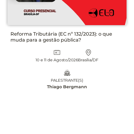
32/2023): o que
PLANEJAMENTO DAS CONT
a?
N° 14.133/21 ETP, TR E DF
APLICAÇÃO DE INTELIGÊNCI
EDIÇÃO
6
Brasília/DF
13 e 14 Agosto/2026
(S)
mann
PALESTRANTE
Leandro Mats