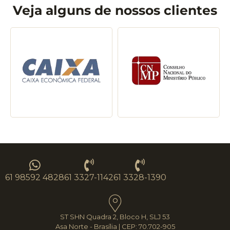
Veja alguns de nossos clientes
61 98592 4828
61 3327-1142
61 3328-1390
ST SHN Quadra 2, Bloco H, SLJ 53
Asa Norte - Brasília | CEP: 70.702-905