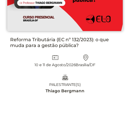
PLANEJAMENTO DAS CONTRATAÇÕES NA LEI
N° 14.133/21 ETP, TR E DFD NA PRÁTICA, COM
APLICAÇÃO DE INTELIGÊNCIA ARTIFICIAL – 2°
EDIÇÃO
13 e 14 Agosto/2026
Brasília/DF
PALESTRANTE(S)
Leandro Matsumota