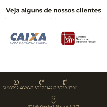
Veja alguns de nossos clientes
61 98592 4828
61 3327-1142
61 3328-1390
ST SHN Quadra 2, Bloco H, SLJ 53