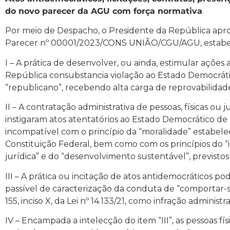
do novo parecer da AGU com força normativa
Por meio de Despacho, o Presidente da República apr
Parecer nº 00001/2023/CONS UNIÃO/CGU/AGU, estabe
I – A prática de desenvolver, ou ainda, estimular ações
República consubstancia violação ao Estado Democrátic
“republicano”, recebendo alta carga de reprovabilidad
II – A contratação administrativa de pessoas, físicas ou 
instigaram atos atentatórios ao Estado Democrático de 
incompatível com o princípio da “moralidade” estabeleci
Constituição Federal, bem como com os princípios do “
jurídica” e do “desenvolvimento sustentável”, previstos no
III – A prática ou incitação de atos antidemocráticos 
passível de caracterização da conduta de “comportar-se
155, inciso X, da Lei nº 14.133/21, como infração administra
IV – Encampada a intelecção do item “III”, as pessoas fí