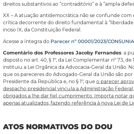
direitos substantivos ao “contraditório” e à “ampla defe
XX – A atuação antidemocrática não se confunde com o 
crítica decorrente do direito fundamental à “liberdade 
inciso IX, da Constituição Federal.
Acesse a íntegra do
Parecer nº 00001/2023/CONSUN
Comentário dos Professores Jacoby Fernandes
: a p
disposto no art. 40, § 1º, da Lei Complementar nº 73, de
instituiu a Lei Orgânica da Advocacia-Geral da União. N
que os pareceres do Advogado-Geral da União são por
Presidente da República e, no § 1º, que
o parecer apro
despacho presidencial vincula a Administração Federal,
obrigados a lhe dar fiel cumprimento.
Importa notar q
apenas atualizados, fazendo referência à nova Lei de Li
ATOS NORMATIVOS DO DOU