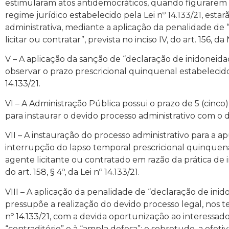
estimularam atos antidemocráticos, quando figurarem 
regime jurídico estabelecido pela Lei nº 14.133/21, estar
administrativa, mediante a aplicação da penalidade de
licitar ou contratar”, prevista no inciso IV, do art. 156, da
V – A aplicação da sanção de “declaração de inidoneidad
observar o prazo prescricional quinquenal estabelecido n
14.133/21.
VI – A Administração Pública possui o prazo de 5 (cinco)
para instaurar o devido processo administrativo com o d
VII – A instauração do processo administrativo para a 
interrupção do lapso temporal prescricional quinquena
agente licitante ou contratado em razão da prática de i
do art. 158, § 4º, da Lei nº 14.133/21.
VIII – A aplicação da penalidade de “declaração de inido
pressupõe a realização do devido processo legal, nos te
nº 14.133/21, com a devida oportunização ao interessado
“contraditório” e à “ampla defesa”; e sobretudo, a ef