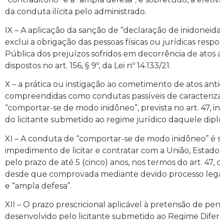
da conduta ilícita pelo administrado.
IX – A aplicação da sanção de “declaração de inidoneida
exclui a obrigação das pessoas físicas ou jurídicas resp
Pública dos prejuízos sofridos em decorrência de atos
dispostos no art. 156, § 9º, da Lei nº 14.133/21.
X – a prática ou instigação ao cometimento de atos an
compreendidas como condutas passíveis de caracterizar
“comportar-se de modo inidôneo”, prevista no art. 47, inci
do licitante submetido ao regime jurídico daquele dip
XI – A conduta de “comportar-se de modo inidôneo” é
impedimento de licitar e contratar com a União, Estados
pelo prazo de até 5 (cinco) anos, nos termos do art. 47, ca
desde que comprovada mediante devido processo legal 
e “ampla defesa”.
XII – O prazo prescricional aplicável à pretensão de p
desenvolvido pelo licitante submetido ao Regime Dife