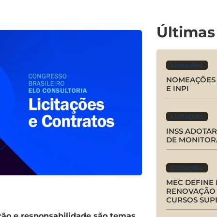
Últimas
Licitações
NOMEAÇÕES 
E INPI
Licitações
INSS ADOTA
DE MONITOR
Licitações
MEC DEFINE
RENOVAÇÃO 
CURSOS SUP
rição e responsabilidade são temas