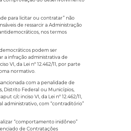
de para licitar ou contratar” não
onsáveis de ressarcir a Administração
 antidemocráticos, nos termos
tidemocráticos podem ser
 a infração administrativa de
so VI, da Lei nº 12.462/11, por parte
loma normativo.
 sancionada com a penalidade de
, Distrito Federal ou Municípios,
put c/c inciso VI, da Lei nº 12.462/11,
administrativo, com “contraditório”
enalizar “comportamento inidôneo”
renciado de Contratações