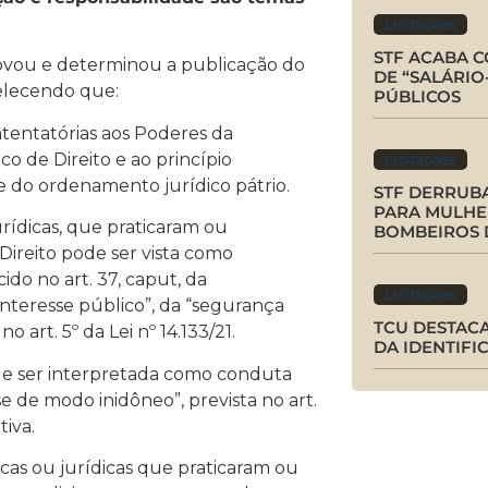
Licitações
STF ACABA 
ovou e determinou a publicação do
DE “SALÁRIO
lecendo que:
PÚBLICOS
 atentatórias aos Poderes da
o de Direito e ao princípio
Licitações
e do ordenamento jurídico pátrio.
STF DERRUBA
PARA MULHE
jurídicas, que praticaram ou
BOMBEIROS 
Direito pode ser vista como
do no art. 37, caput, da
Licitações
interesse público”, da “segurança
TCU DESTAC
 art. 5º da Lei nº 14.133/21.
DA IDENTIFI
pode ser interpretada como conduta
 de modo inidôneo”, prevista no art.
tiva.
sicas ou jurídicas que praticaram ou