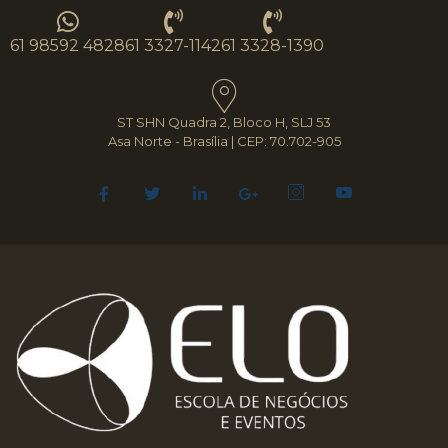
61 98592 4828
61 3327-1142
61 3328-1390
ST SHN Quadra 2, Bloco H, SLJ 53
Asa Norte - Brasília | CEP: 70.702-905