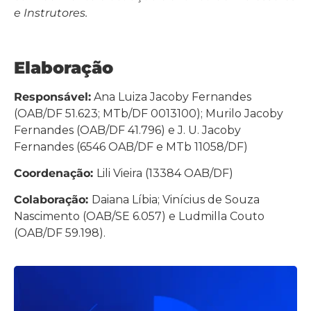
e Instrutores.
Elaboração
Responsável:
Ana Luiza Jacoby Fernandes
(OAB/DF 51.623; MTb/DF 0013100); Murilo Jacoby
Fernandes (OAB/DF 41.796) e J. U. Jacoby
Fernandes (6546 OAB/DF e MTb 11058/DF)
Coordenação:
Lili Vieira (13384 OAB/DF)
Colaboração:
Daiana Líbia; Vinícius de Souza
Nascimento (OAB/SE 6.057) e Ludmilla Couto
(OAB/DF 59.198).