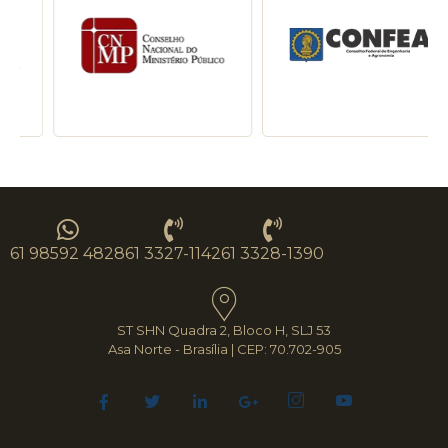
61 98592 4828
61 3327-1142
61 3328-1390
ST SHN Quadra 2, Bloco H, SLJ 53
Asa Norte - Brasília | CEP: 70.702-905