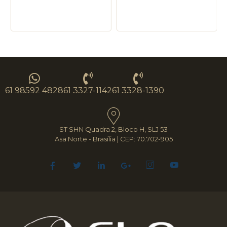
61 98592 4828
61 3327-1142
61 3328-1390
ST SHN Quadra 2, Bloco H, SLJ 53
Asa Norte - Brasília | CEP: 70.702-905