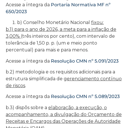
Acesse a íntegra da
Portaria Normativa MF nº
650/2023
b) Conselho Monetário Nacional
fixou:
b.1) para o ano de 2026, a meta para a inflação de
3,00%
(três inteiros por cento), com intervalo de
tolerância de 1,50 p. p. (um e meio ponto
percentual) para mais e para menos.
Acesse a íntegra da
Resolução CMN nº 5.091/2023
b.2) metodologia e os requisitos adicionais para a
estrutura simplificada de
gerenciamento contínuo
de riscos
.
Acesse a íntegra da
Resolução CMN nº 5.089/2023
b.3) dispôs sobre a
elaboração, a execução, o
acompanhamento, a divulgação do Orçamento de
Receitas e Encargos das Operações de Autoridade