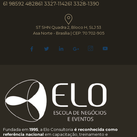
61 98592 4828
61 3327-1142
61 3328-1390
ST SHN Quadra 2, Bloco H, SLJ 53
Asa Norte - Brasília | CEP: 70.702-905
Fundada em
1995
, a Elo Consultoria
é reconhecida como
referência nacional
em capacitação, treinamento e