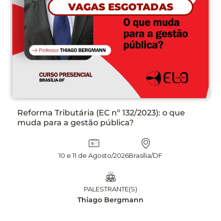
PLANEJAMENTO DAS CONTRATAÇÕES NA LEI
N° 14.133/21 ETP, TR E DFD NA PRÁTICA, COM
APLICAÇÃO DE INTELIGÊNCIA ARTIFICIAL – 2°
EDIÇÃO
13 e 14 Agosto/2026
Brasília/DF
PALESTRANTE(S)
Leandro Matsumota