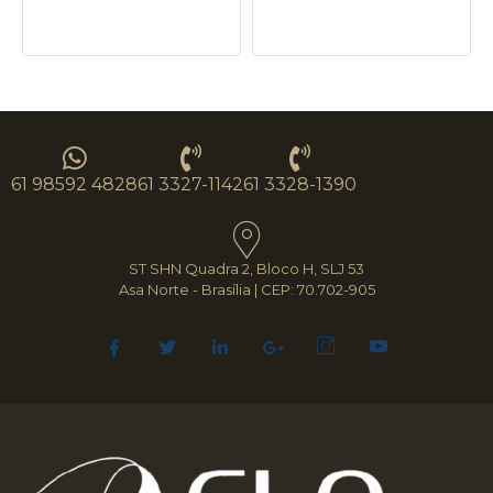
61 98592 4828
61 3327-1142
61 3328-1390
ST SHN Quadra 2, Bloco H, SLJ 53
Asa Norte - Brasília | CEP: 70.702-905