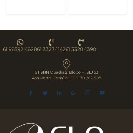
61 98592 4828
61 3327-1142
61 3328-1390
ST SHN Quadra 2, Bloco H, SLJ 53
Asa Norte - Brasília | CEP: 70.702-905