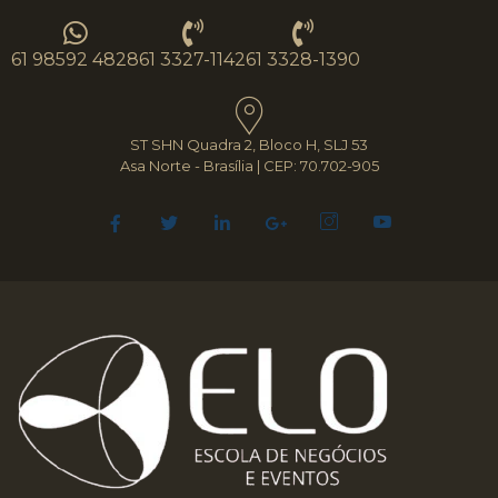
61 98592 4828
61 3327-1142
61 3328-1390
ST SHN Quadra 2, Bloco H, SLJ 53
Asa Norte - Brasília | CEP: 70.702-905