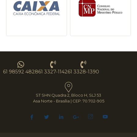
61 98592 4828
61 3327-1142
61 3328-1390
ST SHN Quadra 2, Bloco H, SLJ 53
Asa Norte - Brasília | CEP: 70.702-905