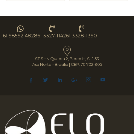
61 98592 4828
61 3327-1142
61 3328-1390
ST SHN Quadra 2, Bloco H, SLJ 53
Asa Norte - Brasília | CEP: 70.702-905