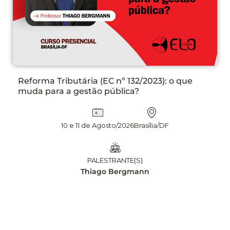
rma Tributária (EC nº 132/2023): o que
PLA
 para a gestão pública?
N° 
APL
EDI
10 e 11 de Agosto/2026
Brasília/DF
PALESTRANTE(S)
Thiago Bergmann