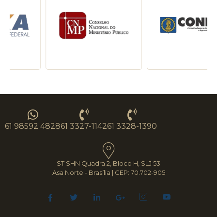
61 98592 4828
61 3327-1142
61 3328-1390
ST SHN Quadra 2, Bloco H, SLJ 53
Asa Norte - Brasília | CEP: 70.702-905