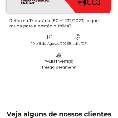
C nº 132/2023): o que
PLANEJAMENTO DAS
ública?
N° 14.133/21 ETP, T
APLICAÇÃO DE INTEL
EDIÇÃO
sto/2026
Brasília/DF
13 e 14 Agos
TRANTE(S)
 Bergmann
PALE
Leandr
Veja alguns de nossos clientes