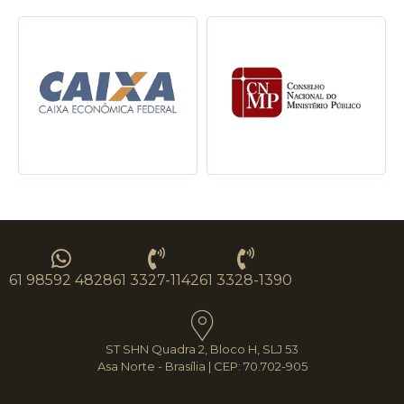
61 98592 4828
61 3327-1142
61 3328-1390
ST SHN Quadra 2, Bloco H, SLJ 53
Asa Norte - Brasília | CEP: 70.702-905