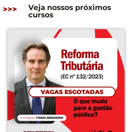
Veja nossos próximos
>>>
cursos
CO
 ESGOTADAS