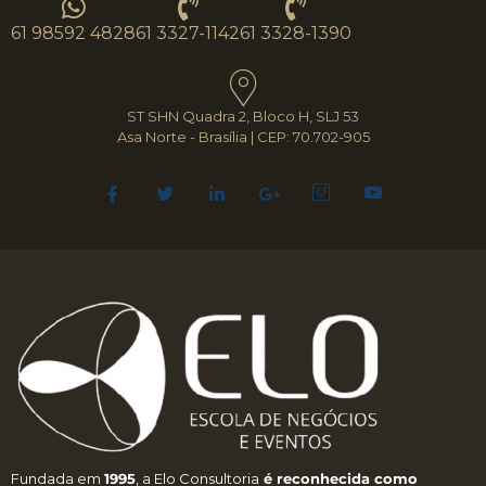
61 98592 4828
61 3327-1142
61 3328-1390
ST SHN Quadra 2, Bloco H, SLJ 53
Asa Norte - Brasília | CEP: 70.702-905
Fundada em
1995
, a Elo Consultoria
é reconhecida como