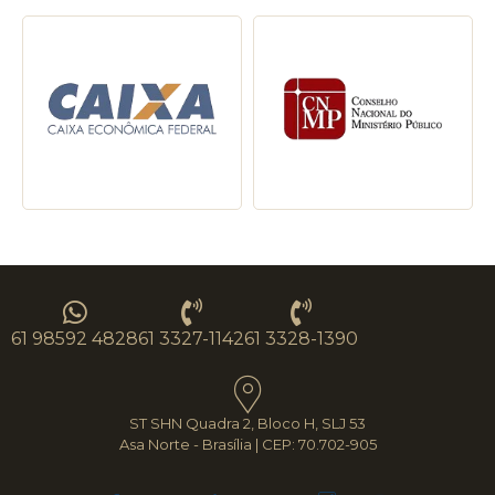
61 98592 4828
61 3327-1142
61 3328-1390
ST SHN Quadra 2, Bloco H, SLJ 53
Asa Norte - Brasília | CEP: 70.702-905