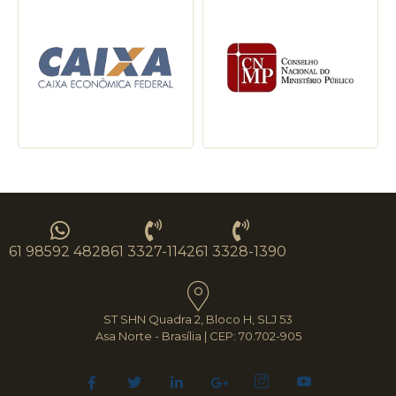
61 98592 4828
61 3327-1142
61 3328-1390
ST SHN Quadra 2, Bloco H, SLJ 53
Asa Norte - Brasília | CEP: 70.702-905