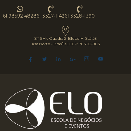
61 98592 4828
61 3327-1142
61 3328-1390
ST SHN Quadra 2, Bloco H, SLJ 53
Asa Norte - Brasília | CEP: 70.702-905