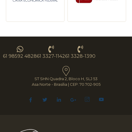
61 98592 4828
61 3327-1142
61 3328-1390
ST SHN Quadra 2, Bloco H, SLJ 53
Asa Norte - Brasília | CEP: 70.702-905