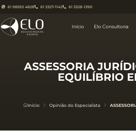
61 98592 4828
61 3327-1142
61 3328-1390
Início
Elo Consultoria
ASSESSORIA JURÍDIC
EQUILÍBRIO 
Início
Opinião do Especialista
ASSESSORIA