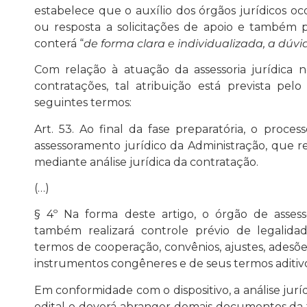
estabelece que o auxílio dos órgãos jurídicos oc
ou resposta a solicitações de apoio e também 
conterá “
de forma clara e individualizada, a dúvid
Com relação à atuação da assessoria jurídica n
contratações, tal atribuição está prevista pelo
seguintes termos:
Art. 53. Ao final da fase preparatória, o process
assessoramento jurídico da Administração, que re
mediante análise jurídica da contratação.
(…)
§
4º Na forma deste artigo, o órgão de assess
também realizará controle prévio de legalidad
termos de cooperação, convênios, ajustes, adesões
instrumentos congêneres e de seus termos aditivo
Em conformidade com o dispositivo, a análise jurí
edital e deverá abranger demais documentos da f