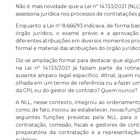
Não é mais novidade que a Lei nº 14.133/2021 (N
assessoria jurídica nos processos de contratações
Enquanto a Lei nº 8.666/93 indicava, de forma b
órgão jurídico, o exame prévio e a aprovação 
diferentes atribuições em diversos momentos p
formal e material das atribuições do órgão jurídico
Diz-se ampliação formal para destacar que algu
na Lei nº 14.133/2021 já faziam parte da rotina
ausente amparo legal específico. Afinal, quem n
olhada em um termo de referência ou a fazer um
da CPL ou do gestor de contrato?
Quem nunca
?
A NLL, nesse contexto, integrou ao ordenamento 
como, de fato, inovou ao estabelecer, novas funçõe
seguintes funções previstas pela NLL para o
contratação, comissão, fiscais e gestores de cont
preparatória da contratação e a representação 
públicos.