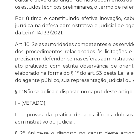
os estudos técnicos preliminares, o termo de refer
Por último e constituindo efetiva inovação, ca
jurídica na defesa administrativa e judicial de ag
da Lei nº 14.133/2021:
Art. 10. Se as autoridades competentes e os servi
dos procedimentos relacionados às licitações e
precisarem defender-se nas esferas administrativa
ato praticado com estrita observância de orien
elaborado na forma do § 1º do art. 53 desta Lei, a 
do agente público, sua representação judicial ou e
§
1º Não se aplica o disposto no caput deste artig
I – (VETADO);
II – provas da prática de atos ilícitos dolos
administrativo ou judicial.
§
2º Aplica-se o disposto no caput deste artig