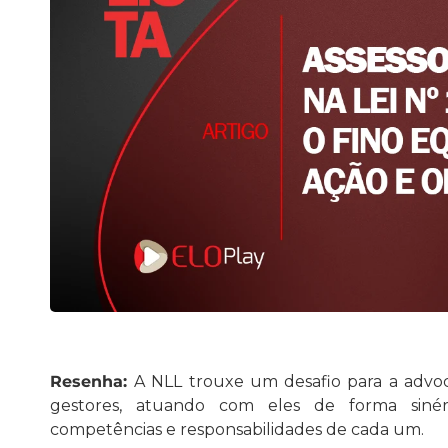
Resenha:
A NLL trouxe um desafio para a advoc
gestores, atuando com eles de forma sinér
competências e responsabilidades de cada um.