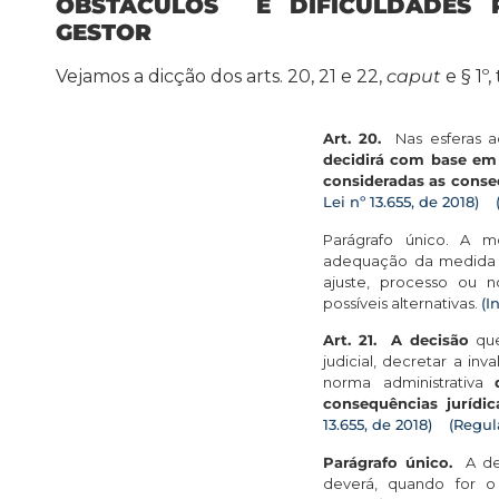
OBSTÁCULOS E DIFICULDADES R
GESTOR
Vejamos a dicção dos arts. 20, 21 e 22,
caput
e § 1º
Art. 20.
Nas esferas adm
decidirá com base em 
consideradas as conse
Lei nº 13.655, de 2018)
Parágrafo único. A m
adequação da medida i
ajuste, processo ou n
possíveis alternativas.
(I
Art. 21.
A decisão
que,
judicial, decretar a inv
norma administrativa
consequências jurídic
13.655, de 2018)
(Regu
Parágrafo único.
A dec
deverá, quando for 