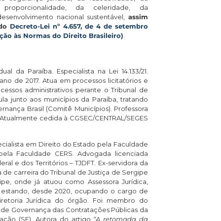
 proporcionalidade, da celeridade, da
senvolvimento nacional sustentável,
assim
 do
Decreto-Lei nº 4.657, de 4 de setembro
ução às Normas do Direito Brasileiro)
.
l da Paraíba. Especialista na Lei 14.133/21.
no de 2017. Atua em processos licitatórios e
essos administrativos perante o Tribunal de
la junto aos municípios da Paraíba, tratando
nança Brasil (Comitê Municípios). Professora
EP. Atualmente cedida à CGSEC/CENTRAL/SEGES
ecialista em Direito do Estado pela Faculdade
s pela Faculdade CERS. Advogada licenciada
eral e dos Territórios – TJDFT. Ex-servidora da
 de carreira do Tribunal de Justiça de Sergipe
pe, onde já atuou como Assessora Jurídica,
s, estando, desde 2020, ocupando o cargo de
Diretoria Jurídica do órgão. Foi membro do
 de Governança das Contratações Públicas da
tação (SE). Autora do artigo
“A retomada da