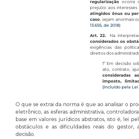
regularização
ocorra 
prejuízo aos interesses
atingidos ônus ou per
caso
, sejam anorm
13.655, de 2018)
Art. 22.
Na interpreta
considerados os obstác
exigências das políti
direitos dos administr
1º Em decisão so
ato, contrato, aj
consideradas a
imposto, limit
(Incluído pela Lei 
O que se extrai da norma é que ao analisar o proces
eletrônico, as esferas administrativa, controlado
base em valores jurídicos abstratos, isto é, lei p
obstáculos e as dificuldades reais do gestor,
decisão.