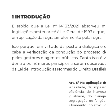
1 INTRODUÇÃO
É sabido que a Lei nº 14.133/2021 absorveu mu
3
legislações posteriores
à Lei Geral de 1993 e que,
em aplicação da regra simplesmente pela regra.
Isto porque, em virtude da postura dialógica e co
cabe a verificação da condução do processo de
pelos gestores e agentes públicos. Tanto isso é 
dentre os inúmeros princípios a serem observados
da Lei de Introdução às Normas do Direito Brasileir
Art. 5º
Na aplicação de
legalidade, da impesso
eficiência, do interes
igualdade, do planeja
segregação de funções,
julgamento objetivo, d