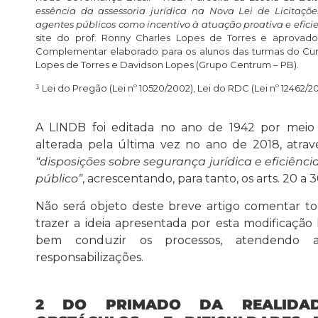
essência da assessoria jurídica na Nova Lei de Licitaç
agentes públicos como incentivo à atuação proativa e efici
site do prof. Ronny Charles Lopes de Torres e aprovado
Complementar elaborado para os alunos das turmas do Cu
Lopes de Torres e Davidson Lopes (Grupo Centrum – PB).
³ Lei do Pregão (Lei nº 10520/2002), Lei do RDC (Lei nº 12462/2011
A LINDB foi editada no ano de 1942 por meio d
alterada pela última vez no ano de 2018, através
“disposições sobre segurança jurídica e eficiênci
público”
, acrescentando, para tanto, os arts. 20 a 3
Não será objeto deste breve artigo comentar to
trazer a ideia apresentada por esta modificação l
bem conduzir os processos, atendendo a
responsabilizações.
2 DO PRIMADO DA REALIDA