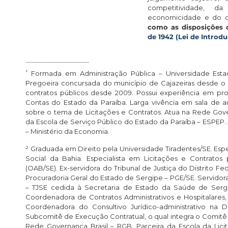
competitividade, da
economicidade e do de
como as disposições
de 1942 (Lei de Introd
————————————–
¹
Formada em Administração Pública – Universidade Estadua
Pregoeira concursada do município de Cajazeiras desde o a
contratos públicos desde 2009. Possui experiência em proc
Contas do Estado da Paraíba. Larga vivência em sala de au
sobre o tema de Licitações e Contratos. Atua na Rede Gover
da Escola de Serviço Público do Estado da Paraíba – ESP
– Ministério da Economia.
²
Graduada em Direito pela Universidade Tiradentes/SE. Esp
Social da Bahia. Especialista em Licitações e Contrato
(OAB/SE). Ex-servidora do Tribunal de Justiça do Distrito Fed
Procuradoria Geral do Estado de Sergipe – PGE/SE. Servidora
– TJSE cedida à Secretaria de Estado da Saúde de Sergi
Coordenadora de Contratos Administrativos e Hospitalare
Coordenadora do Consultivo Jurídico-administrativo na 
Subcomitê de Execução Contratual, o qual integra o Comitê
Rede Governança Brasil – RGB. Parceira da Escola da Lici