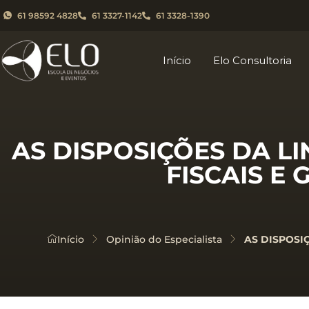
61 98592 4828
61 3327-1142
61 3328-1390
Início
Elo Consultoria
AS DISPOSIÇÕES DA L
FISCAIS E
Início
Opinião do Especialista
AS DISPOSI