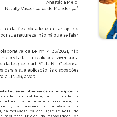
1
Anastácia Melo
2
Natally Vasconcelos de Mendonça
ito da flexibilidade e do arrojo de
 por sua natureza, não há que se falar
laborativa da Lei nº 14.133/2021, não
sconectada da realidade vivenciada
verdade que o art. 5º da NLLC elenca,
 para a sua aplicação, às disposições
o, a LINDB, a ver:
sta Lei, serão observados os princípios
da
alidade, da moralidade, da publicidade, da
se público, da probidade administrativa, da
mento, da transparência, da eficácia, da
 da motivação, da vinculação ao edital, do
a segurança jurídica, da razoabilidade, da