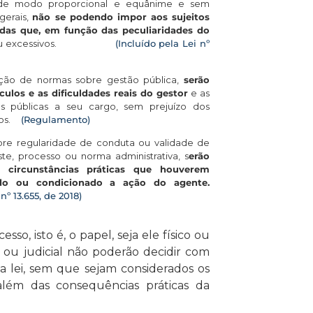
de modo proporcional e equânime e sem
 gerais,
não se podendo impor aos sujeitos
das que, em função das peculiaridades do
ais ou excessivos.
(Incluído pela Lei nº
ção de normas sobre gestão pública,
serão
ulos e as dificuldades reais do gestor
e as
cas públicas a seu cargo, sem prejuízo dos
ados.
(Regulamento)
bre regularidade de conduta ou validade de
uste, processo ou norma administrativa, s
erão
s circunstâncias práticas que houverem
ado ou condicionado a ação do agente.
nº 13.655, de 2018)
so, isto é, o papel, seja ele físico ou
ra ou judicial não poderão decidir com
ela lei, sem que sejam considerados os
 além das consequências práticas da