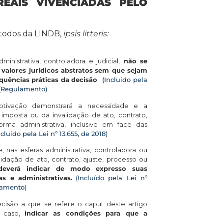
EAIS VIVENCIADAS PELO
, todos da LINDB,
ipsis litteris:
inistrativa, controladora e judicial,
não se
valores jurídicos abstratos
sem que sejam
quências práticas da decisão
.
(Incluído pela
(Regulamento)
otivação demonstrará a necessidade e a
mposta ou da invalidação de ato, contrato,
orma administrativa, inclusive em face das
ncluído pela Lei nº 13.655, de 2018)
 nas esferas administrativa, controladora ou
alidação de ato, contrato, ajuste, processo ou
deverá indicar de modo expresso suas
as e administrativas.
(Incluído pela Lei nº
lamento)
isão a que se refere o caput deste artigo
o caso,
indicar as condições para que a