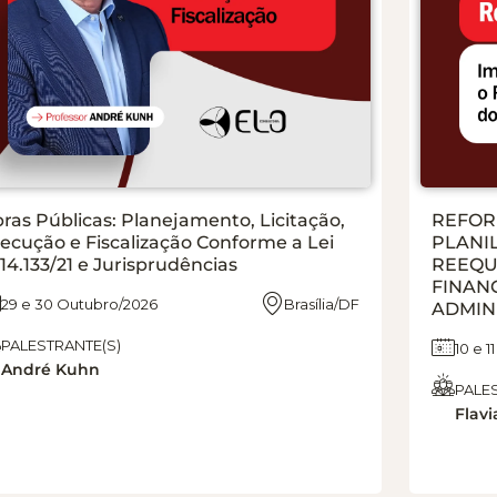
ras Públicas: Planejamento, Licitação,
REFOR
ecução e Fiscalização Conforme a Lei
PLANIL
14.133/21 e Jurisprudências
REEQU
FINAN
29 e 30 Outubro/2026
Brasília/DF
ADMINI
PALESTRANTE(S)
10 e 
André Kuhn
PALE
Flav