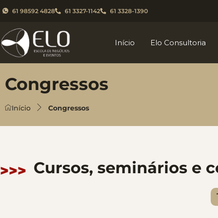
61 98592 4828
61 3327-1142
61 3328-1390
Início
Elo Consultoria
Congressos
Início
Congressos
Cursos, seminários e 
>>>