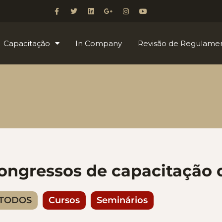
Capacitação
In Company
Revisão de Regulame
congressos de capacitação 
TODOS
Cursos
Seminários