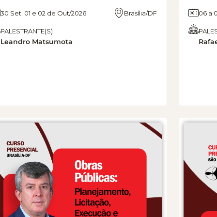
30 Set. 01 e 02 de Out/2026
Brasília/DF
06 a 
PALESTRANTE(S)
PALE
Leandro Matsumota
Rafa