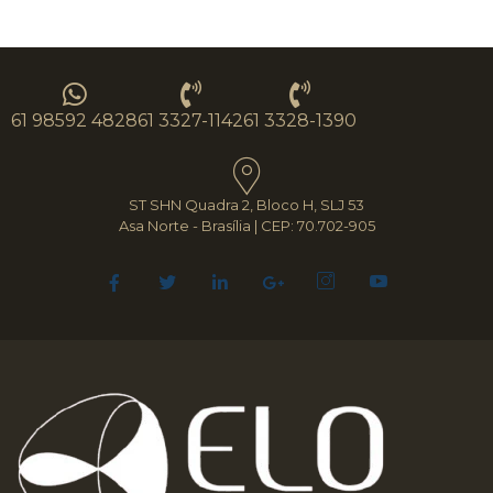
61 98592 4828
61 3327-1142
61 3328-1390
ST SHN Quadra 2, Bloco H, SLJ 53
Asa Norte - Brasília | CEP: 70.702-905