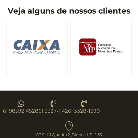
Veja alguns de nossos clientes
61 98592 4828
61 3327-1142
61 3328-1390
ST SHN Quadra 2, Bloco H, SLJ 53