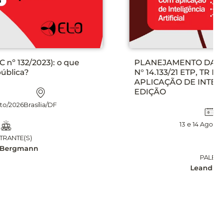
PLANEJAMENTO DAS CONTRATAÇÕES NA LEI
N° 14.133/21 ETP, TR E DFD NA PRÁTICA, COM
APLICAÇÃO DE INTELIGÊNCIA ARTIFICIAL – 2°
EDIÇÃO
13 e 14 Agosto/2026
Brasília/DF
PALESTRANTE(S)
Leandro Matsumota