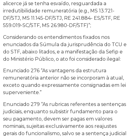
alicerce já se tenha esvaído, resguardada a
irredutibilidade remuneratória (e.g., MS 13.721-
DF/STJ, MS 11.145-DF/STJ, RE 241.884- ES/STF, RE
559.019-SC/STF, MS 26.980-DF/STF)”;
Considerando os entendimentos fixados nos
enunciados da Súmula da jurisprudência do TCU e
do STF, abaixo litados, e a manifestação da Sefip e
do Ministério Público, o ato foi considerado ilegal:
Enunciado 276 “As vantagens da estrutura
remuneratória anterior não se incorporam à atual,
exceto quando expressamente consignadas em lei
superveniente.”
Enunciado 279 “As rubricas referentes a sentenças
judiciais, enquanto subsistir fundamento para o
seu pagamento, devem ser pagas em valores
nominais, sujeitas exclusivamente aos reajustes
gerais do funcionalismo, salvo se a sentença judicial