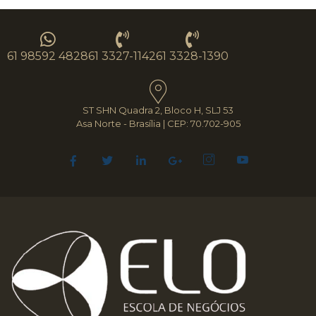
61 98592 4828
61 3327-1142
61 3328-1390
ST SHN Quadra 2, Bloco H, SLJ 53
Asa Norte - Brasília | CEP: 70.702-905