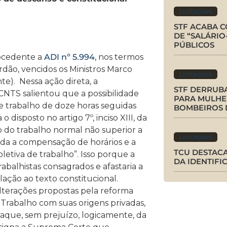
Licitações
STF ACABA 
DE “SALÁRIO
PÚBLICOS
rocedente a
ADI nº 5.994
, nos termos
rdão, vencidos os Ministros Marco
Licitações
te). Nessa ação direta, a
STF DERRUBA
NTS salientou que a possibilidade
PARA MULHE
de trabalho de doze horas seguidas
BOMBEIROS 
o disposto no artigo 7º, inciso XIII, da
o do trabalho normal não superior a
Licitações
tada a compensação de horários e a
TCU DESTAC
etiva de trabalho”. Isso porque a
DA IDENTIFI
trabalhistas consagrados e afastaria a
lação ao texto constitucional.
alterações propostas pela reforma
Trabalho com suas origens privadas,
que, sem prejuízo, logicamente, da