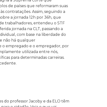
nsigna a Suprema Corte que
mplos de países que reformaram suas
e às contratações. Assim, seguindo a
sobre a jornada 12h por 36h, que
s de trabalhadores, entendeu o STF
eferida jornada na CLT, passando a
ndividual, com base na liberdade do
ue não há qualquer
 que o empregado e o empregador, por
amplamente utilizada entre nós,
ficas para determinadas carreiras.
ocedente.
pes do professor Jacoby e da ELO têm
 para o cidadão. Veja o que vai