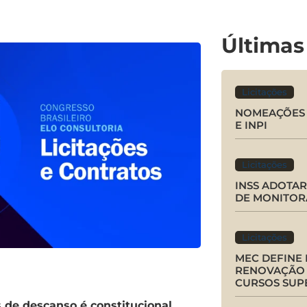
Últimas
Licitações
NOMEAÇÕES 
E INPI
Licitações
INSS ADOTA
DE MONITOR
Licitações
MEC DEFINE
RENOVAÇÃO 
CURSOS SUP
as de descanso é constitucional