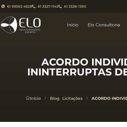
61 98592 4828
61 3327-1142
61 3328-1390
Início
Elo Consultoria
ACORDO INDIVID
ININTERRUPTAS D
Início
Blog
Licitações
ACORDO INDIVID