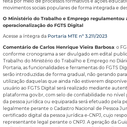
feita por meio de processos formativos e ações educat
movimentos sociais populares de forma integrada e des
O Ministério do Trabalho e Emprego regulamentou 
operacionalização do FGTS Digital
Acesse a íntegra da
Portaria MTE nº 3.211/2023
Comentário de Carlos Henrique Vieira Barbosa
: o F
conforme cronograma a ser divulgado em edital public
Trabalho do Ministério do Trabalho e Emprego no Diári
Portaria, as funcionalidades e ferramentas do FGTS D
serão introduzidas de forma gradual, não gerando para o
utilização daquelas que ainda não estiverem disponíve
usuário ao FGTS Digital será realizado mediante autent
plataforma gov.br, com selo de confiabilidade no nível 
da pessoa jurídica ou equiparada será efetuado pela pe
legalmente perante o Cadastro Nacional de Pessoa Jur
certificado digital da pessoa jurídica e-CNPJ, cujo res
representante legal perante o CNPJ. A geração da Guia