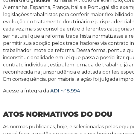
tutela da dignidade humana. A título de exemplo, co
Alemanha, Espanha, França, Itália e Portugal são exe
legislações trabalhistas para conferir maior flexibilidad
evolução do tratamento doutrinário e jurisprudencial 
cada vez mais se consolida entre diferentes categoria
ser natural que a reforma trabalhista normatizasse a r
permitir sua adoção pelos trabalhadores via contrato i
trabalhador, mote da reforma. Dessa forma, pontua q
inconstitucionalidade em lei que passa a possibilitar
contrato individual, estipulem jornada de trabalho já 
reconhecida na jurisprudência e adotada por leis especí
Em consequência, por maioria, a ação foi julgada impr
Acesse a íntegra da
ADI nº 5.994
ATOS NORMATIVOS DO DOU
As normas publicadas, hoje, e selecionadas pelas equi
um só foco: a gestão de pessoas e a melhoria do serviço