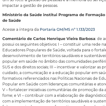
impactar a gestão de pessoas.
Ministério da Saúde institui Programa de Formaçã
de Saúde
Acesse a íntegra da
Portaria GM/MS nº 1.133/2023
Comentário de Carlos Henrique Vieira Barbosa
: de 
possui os seguintes objetivos: I – constituir uma rede
Educadores Populares de Saúde, voltada para o forta
desenvolvimento de territórios saudáveis e sustentáveis;
popular em saúde no âmbito das comunidades periféric
SUS e dos direitos sociais; III – incentivar e valorizar as 
cuidado, a comunicação e a educação popular em saúd
formativos referenciados nas Políticas Nacionais de
Popular em Saúde com lideranças comunitárias e atore
V – fortalecer iniciativas comunitárias de promoção d
fome; e VI – contribuir com a elaboração de diagnósticos
com a implementação de territórios saudáveis e suste