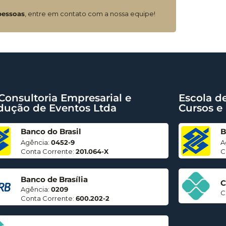
pessoas
, entre em contato com a nossa equipe!
Consultoria Empresarial e
Escola d
dução de Eventos Ltda
Cursos e
Banco do Brasil
B
Agência:
0452-9
A
Conta Corrente:
201.064-X
C
Banco de Brasília
C
Agência:
0209
C
Conta Corrente:
600.202-2