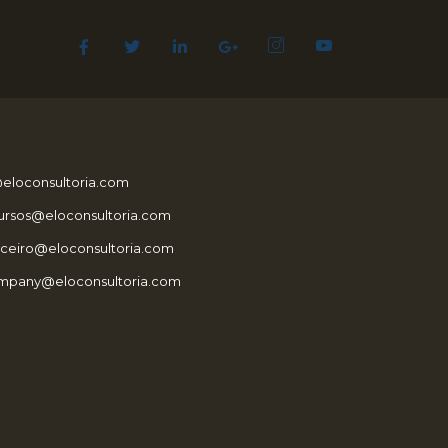
eloconsultoria.com
ursos@eloconsultoria.com
nceiro@eloconsultoria.com
mpany@eloconsultoria.com