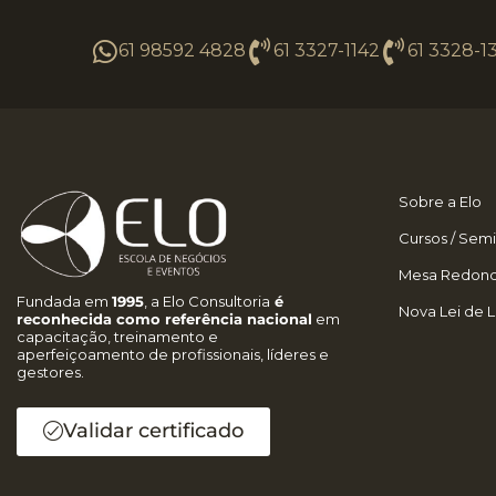
61 98592 4828
61 3327-1142
61 3328-1
Sobre a Elo
Cursos / Semi
Mesa Redond
Fundada em
1995
, a Elo Consultoria
é
Nova Lei de L
reconhecida como referência nacional
em
capacitação, treinamento e
aperfeiçoamento de profissionais, líderes e
gestores.
Validar certificado