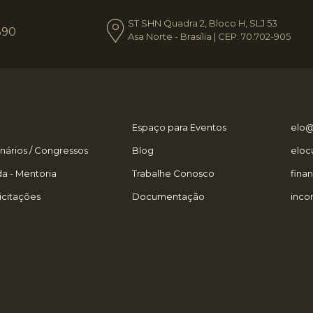
ST SHN Quadra 2, Bloco H, SLJ 53
390
Asa Norte - Brasília | CEP: 70.702-905
Espaço para Eventos
elo@
nários / Congressos
Blog
eloc
a - Mentoria
Trabalhe Conosco
fina
icitações
Documentação
inco