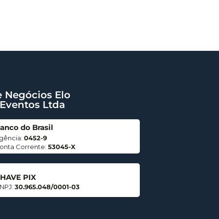
e Negócios Elo
 Eventos Ltda
anco do Brasil
gência:
0452-9
onta Corrente:
53045-X
HAVE PIX
NPJ:
30.965.048/0001-03