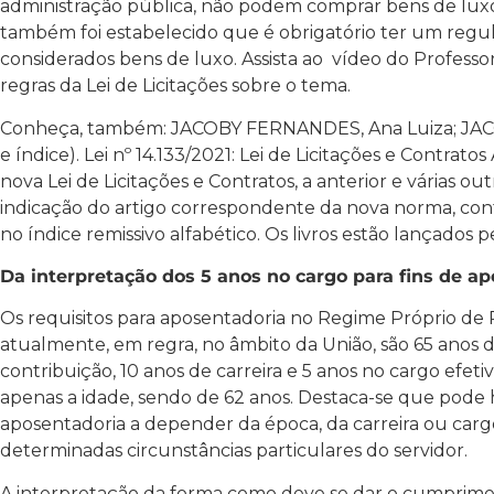
administração pública, não podem comprar bens de luxo
também foi estabelecido que é obrigatório ter um re
considerados bens de luxo. Assista ao vídeo do Professo
regras da Lei de Licitações sobre o tema.
Conheça, também: JACOBY FERNANDES, Ana Luiza; JACO
e índice). Lei nº 14.133/2021: Lei de Licitações e Contratos
nova Lei de Licitações e Contratos, a anterior e várias o
indicação do artigo correspondente da nova norma, cont
no índice remissivo alfabético. Os livros estão lançados 
Da interpretação dos 5 anos no cargo para fins de a
Os requisitos para aposentadoria no Regime Próprio de 
atualmente, em regra, no âmbito da União, são 65 anos 
contribuição, 10 anos de carreira e 5 anos no cargo efetiv
apenas a idade, sendo de 62 anos. Destaca-se que pode
aposentadoria a depender da época, da carreira ou cargo
determinadas circunstâncias particulares do servidor.
A interpretação da forma como deve se dar o cumprimen