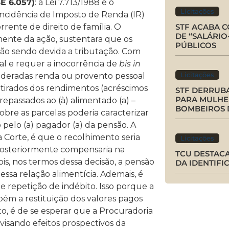
E 6.057)
: a Lei 7.713/1988 e o
Licitações
ncidência de Imposto de Renda (IR)
ente de direito de família. O
STF ACABA 
DE “SALÁRIO
onente da ação, sustentara que os
PÚBLICOS
ão sendo devida a tributação. Com
al e requer a inocorrência de
bis in
Licitações
sideradas renda ou provento pessoal
irados dos rendimentos (acréscimos
STF DERRUBA
PARA MULHE
repassados ao (à) alimentado (a) –
BOMBEIROS 
sobre as parcelas poderia caracterizar
 pelo (a) pagador (a) da pensão. A
 Corte, é que o recolhimento seria
Licitações
posteriormente compensaria na
TCU DESTAC
is, nos termos dessa decisão, a pensão
DA IDENTIFI
ssa relação alimentícia. Ademais, é
 repetição de indébito. Isso porque a
ém a restituição dos valores pagos
o, é de se esperar que a Procuradoria
isando efeitos prospectivos da