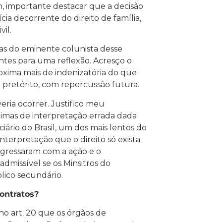
im, importante destacar que a decisão
ia decorrente do direito de família,
il.
ras do eminente colunista desse
ntes para uma reflexão. Acresço o
oxima mais de indenizatória do que
o pretérito, com repercussão futura.
ria ocorrer. Justifico meu
timas de interpretação errada dada
iário do Brasil, um dos mais lentos do
nterpretação que o direito só exista
ingressaram com a ação e o
dmissível se os Minsitros do
lico secundário.
Contratos?
 no art. 20 que os órgãos de