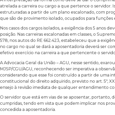
atrelada a carreira ou cargo a que pertence o servidor. 
estruturadas a partir de um plano escalonado, com pro
que são de provimento isolado, ocupados para funções e
Nos casos dos cargos isolados, a exigência dos 5 anos d
posição. Nas carreiras escalonadas em classes, o Suprem
578, nos autos do RE 662.423, estabeleceu que a exigênc
no cargo no qual se dará a aposentadoria deverá ser c
efetivo exercício na carreira a que pertencente o servido
A Advocacia Geral da União – AGU, nesse sentido, exar
MJSP/CGU/AGU, reconhecendo ser imperativa a observâ
considerando que esse foi construído a partir de uma in
constitucional do direito adquirido, previsto no art. 5º,
ensejo à revisão imediata de qualquer entendimento con
O servidor que está em vias de se aposentar, portanto, d
cumpridas, tendo em vista que podem implicar nos prov
concedida a aposentadoria.