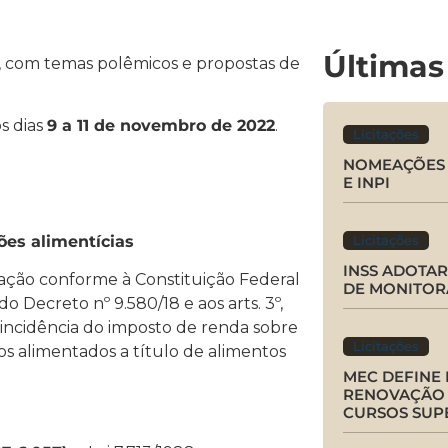
Últimas
s, com temas polêmicos e propostas de
os dias
9 a 11 de novembro de 2022
.
Licitações
NOMEAÇÕES 
E INPI
ões alimentícias
Licitações
INSS ADOTA
tação conforme à Constituição Federal
DE MONITOR
o do Decreto nº 9.580/18 e aos arts. 3º,
r a incidência do imposto de renda sobre
Licitações
os alimentados a título de alimentos
MEC DEFINE
RENOVAÇÃO 
CURSOS SUP