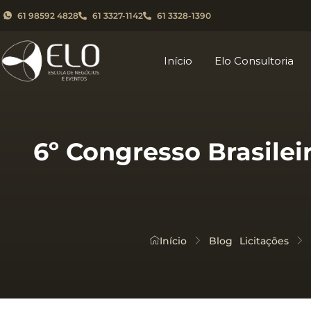
61 98592 4828
61 3327-1142
61 3328-1390
Início
Elo Consultoria
6º Congresso Brasilei
Início
Blog
Licitações