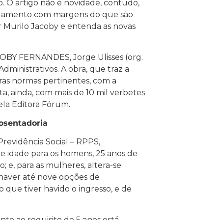
. O artigo não é novidade, contudo,
gulamento com margens do que são
r Murilo Jacoby e entenda as novas
BY FERNANDES, Jorge Ulisses (org.
 Administrativos. A obra, que traz a
utras normas pertinentes, com a
a, ainda, com mais de 10 mil verbetes
pela Editora Fórum.
posentadoria
Previdência Social – RPPS,
de idade para os homens, 25 anos de
o; e, para as mulheres, altera-se
 haver até nove opções de
 que tiver havido o ingresso, e de
to ao requisito de 5 anos está