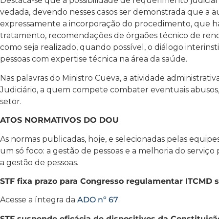
Destaca-se que a possibilidade de requerimento judicia
vedada, devendo nesses casos ser demonstrada que a au
expressamente a incorporação do procedimento, que ha
tratamento, recomendações de órgaões técnico de ren
como seja realizado, quando possível, o diálogo interin
pessoas com expertise técnica na área da saúde.
Nas palavras do Ministro Cueva, a atividade administrativ
Judiciário, a quem compete combater eventuais abusos, 
setor.
ATOS NORMATIVOS DO DOU
As normas publicadas, hoje, e selecionadas pelas equip
um só foco: a gestão de pessoas e a melhoria do serviço 
a gestão de pessoas.
STF fixa prazo para Congresso regulamentar ITCMD s
Acesse a íntegra da
ADO nº 67
.
STF suspende eficácia de dispositivos da Constituiç