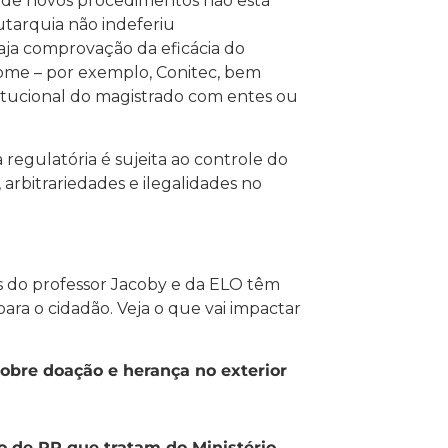
l de novos procedimentos não está
tarquia não indeferiu
ja comprovação da eficácia do
ome – por exemplo, Conitec, bem
stitucional do magistrado com entes ou
a regulatória é sujeita ao controle do
arbitrariedades e ilegalidades no
es do professor Jacoby e da ELO têm
para o cidadão. Veja o que vai impactar
obre doação e herança no exterior
ão de RR que tratam do Ministério