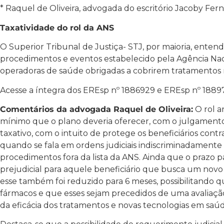
* Raquel de Oliveira, advogada do escritório Jacoby Fe
Taxatividade do rol da ANS
O Superior Tribunal de Justiça- STJ, por maioria, entende
procedimentos e eventos estabelecido pela Agência Nac
operadoras de saúde obrigadas a cobrirem tratamentos nã
Acesse a íntegra dos EREsp nº 1886929 e EREsp nº 188
Comentários da advogada Raquel de Oliveira:
O rol a
mínimo que o plano deveria oferecer, com o julgamento 
taxativo, com o intuito de protege os beneficiários con
quando se fala em ordens judiciais indiscriminadamente
procedimentos fora da lista da ANS. Ainda que o prazo pa
prejudicial para aquele beneficiário que busca um novo
esse também foi reduzido para 6 meses, possibilitando 
fármacos e que esses sejam precedidos de uma avaliação 
da eficácia dos tratamentos e novas tecnologias em saúd