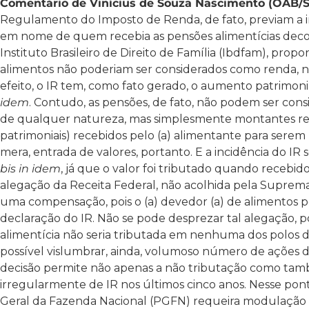
Comentário de Vinícius de Souza Nascimento (OAB/S
Regulamento do Imposto de Renda, de fato, previam a i
em nome de quem recebia as pensões alimentícias decorr
Instituto Brasileiro de Direito de Família (Ibdfam), prop
alimentos não poderiam ser considerados como renda, n
efeito, o IR tem, como fato gerado, o aumento patrimoni
idem
. Contudo, as pensões, de fato, não podem ser con
de qualquer natureza, mas simplesmente montantes ret
patrimoniais) recebidos pelo (a) alimentante para serem 
mera, entrada de valores, portanto. E a incidência do IR 
bis in idem
, já que o valor foi tributado quando recebido
alegação da Receita Federal, não acolhida pela Suprema
uma compensação, pois o (a) devedor (a) de alimentos 
declaração do IR. Não se pode desprezar tal alegação, po
alimentícia não seria tributada em nenhuma dos polos de
possível vislumbrar, ainda, volumoso número de ações de
decisão permite não apenas a não tributação como tamb
irregularmente de IR nos últimos cinco anos. Nesse pont
Geral da Fazenda Nacional (PGFN) requeira modulação v