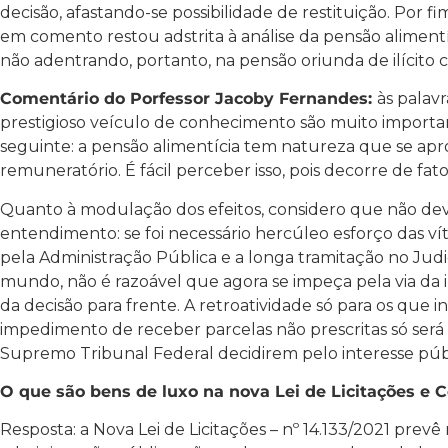
decisão, afastando-se possibilidade de restituição. Por f
em comento restou adstrita à análise da pensão alimentíc
não adentrando, portanto, na pensão oriunda de ilícito civ
Comentário do Porfessor Jacoby Fernandes:
às palav
prestigioso veículo de conhecimento são muito importa
seguinte: a pensão alimentícia tem natureza que se apr
remuneratório. É fácil perceber isso, pois decorre de fat
Quanto à modulação dos efeitos, considero que não deve
entendimento: se foi necessário hercúleo esforço das ví
pela Administração Pública e a longa tramitação no Judic
mundo, não é razoável que agora se impeça pela via da i
da decisão para frente. A retroatividade só para os que 
impedimento de receber parcelas não prescritas só será a
Supremo Tribunal Federal decidirem pelo interesse púb
O que são bens de luxo na nova Lei de Licitações e 
Resposta: a Nova Lei de Licitações – nº 14.133/2021 prevê